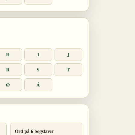
H
I
J
R
S
T
Ø
Å
Ord på 6 bogstaver