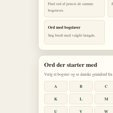
Find ord af præcis de samme
B
bogstaver.
Ord med bogstaver
Søg bredt med valgfri længde.
Ord der starter med
Vælg et bogstav og se danske grundord fra 
A
B
C
K
L
M
U
V
W