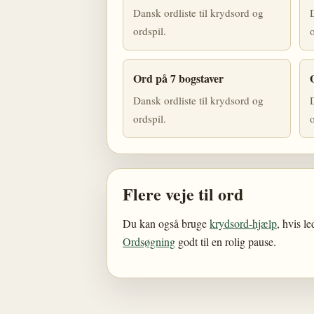
Dansk ordliste til krydsord og
D
ordspil.
o
Ord på 7 bogstaver
Dansk ordliste til krydsord og
D
ordspil.
o
Flere veje til ord
Du kan også bruge
krydsord-hjælp
, hvis l
Ordsøgning
godt til en rolig pause.