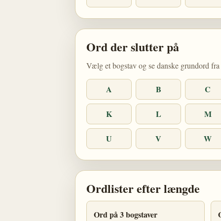
Ord der slutter på
Vælg et bogstav og se danske grundord fra 
A
B
C
K
L
M
U
V
W
Ordlister efter længde
Ord på 3 bogstaver