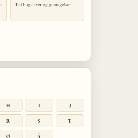
r
Tæl bogstaver og gentagelser.
H
I
J
R
S
T
Ø
Å