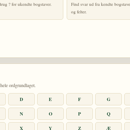
rug ? for ukendte bogstaver.
Find svar ud fra kendte bogstave
og felter.
hele ordgrundlaget.
D
E
F
G
N
O
P
Q
X
Y
Z
Æ