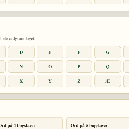
hele ordgrundlaget.
D
E
F
G
N
O
P
Q
X
Y
Z
Æ
Ord på 4 bogstaver
Ord på 5 bogstaver