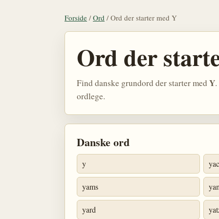
Forside
/
Ord
/
Ord der starter med Y
Ord der start
Y
Find danske grundord der starter med
.
ordlege.
Danske ord
y
yac
yams
ya
yard
yat