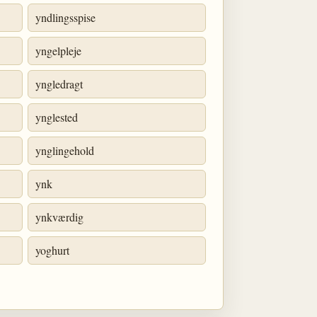
yndlingsspise
yngelpleje
yngledragt
ynglested
ynglingehold
ynk
ynkværdig
yoghurt