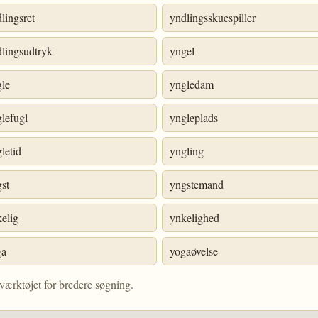
lingsret
yndlingsskuespiller
lingsudtryk
yngel
gle
yngledam
lefugl
yngleplads
letid
yngling
st
yngstemand
elig
ynkelighed
ga
yogaøvelse
værktøjet for bredere søgning.