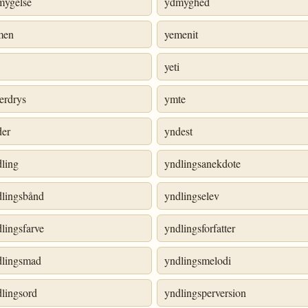
mygelse
ydmyghed
men
yemenit
yeti
erdrys
ymte
der
yndest
ling
yndlingsanekdote
dlingsbånd
yndlingselev
lingsfarve
yndlingsforfatter
dlingsmad
yndlingsmelodi
lingsord
yndlingsperversion