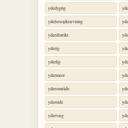
ydedygtig
yd
ydelsesopkrævning
yd
yderdistrikt
yd
yderig
yde
yderlig
yde
ydermere
yd
yderområde
yde
yderside
yde
ydervæg
yd