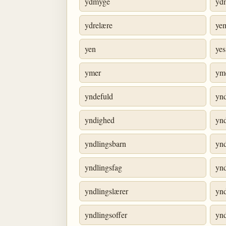
ydmyge
yd
ydrelære
ye
yen
yes
ymer
ym
yndefuld
yn
yndighed
ynd
yndlingsbarn
yn
yndlingsfag
ynd
yndlingslærer
yn
yndlingsoffer
ynd