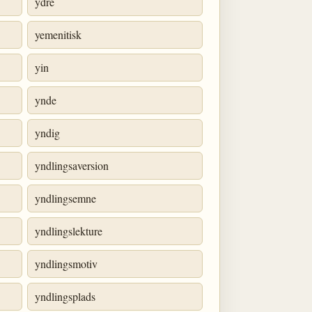
ydre
yemenitisk
yin
ynde
yndig
yndlingsaversion
yndlingsemne
yndlingslekture
yndlingsmotiv
yndlingsplads