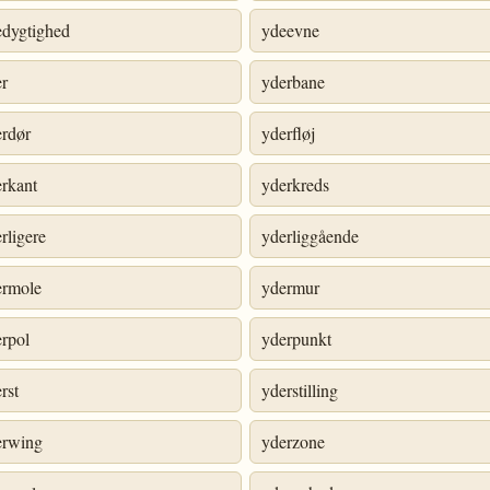
edygtighed
ydeevne
er
yderbane
erdør
yderfløj
rkant
yderkreds
rligere
yderliggående
ermole
ydermur
rpol
yderpunkt
rst
yderstilling
erwing
yderzone