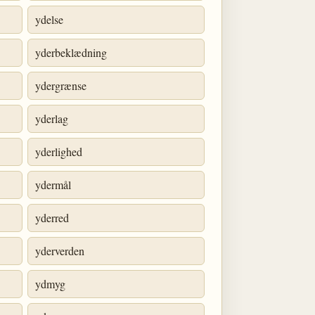
ydelse
yderbeklædning
ydergrænse
yderlag
yderlighed
ydermål
yderred
yderverden
ydmyg