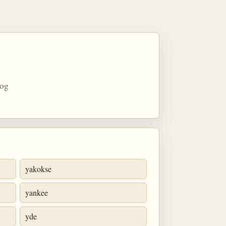
 og
yakokse
yankee
yde