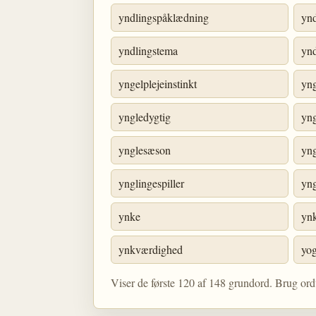
yndlingspåklædning
ynd
yndlingstema
ynd
yngelplejeinstinkt
yn
yngledygtig
yng
ynglesæson
yng
ynglingespiller
yng
ynke
ynk
ynkværdighed
yo
Viser de første 120 af 148 grundord. Brug ord