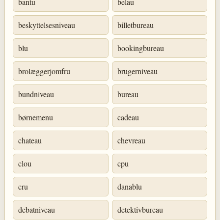
bantu
belau
beskyttelsesniveau
billetbureau
blu
bookingbureau
brolæggerjomfru
brugerniveau
bundniveau
bureau
børnemenu
cadeau
chateau
chevreau
clou
cpu
cru
danablu
debatniveau
detektivbureau