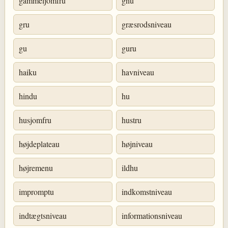
gammeljomfru
gnu
gru
græsrodsniveau
gu
guru
haiku
havniveau
hindu
hu
husjomfru
hustru
højdeplateau
højniveau
højremenu
ildhu
impromptu
indkomstniveau
indtægtsniveau
informationsniveau