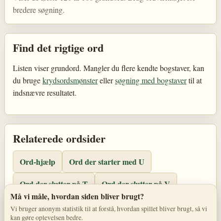
bredere søgning.
Find det rigtige ord
Listen viser grundord. Mangler du flere kendte bogstaver, kan
du bruge
krydsordsmønster
eller
søgning med bogstaver
til at
indsnævre resultatet.
Relaterede ordsider
Ord-hjælp
Ord der starter med U
Ord der slutter på T
Ord der slutter på V
Må vi måle, hvordan siden bliver brugt?
Søg med bogstaver
Vi bruger anonym statistik til at forstå, hvordan spillet bliver brugt, så vi
kan gøre oplevelsen bedre.