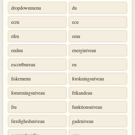
dropdownmenu
du
ecru
ecu
efeu
emu
endnu
energiniveau
escortbureau
eu
fiskemenu
forskningsniveau
forureningsniveau
frikandeau
fru
funktionsniveau
færdighedsniveau
gadeniveau