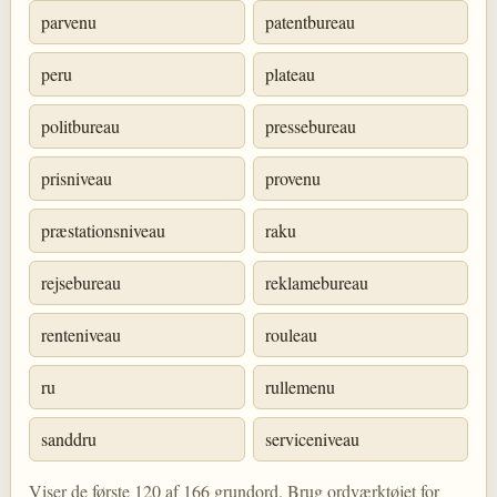
parvenu
patentbureau
peru
plateau
politbureau
pressebureau
prisniveau
provenu
præstationsniveau
raku
rejsebureau
reklamebureau
renteniveau
rouleau
ru
rullemenu
sanddru
serviceniveau
Viser de første 120 af 166 grundord. Brug ordværktøjet for