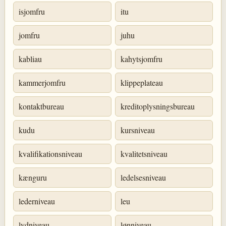
isjomfru
itu
jomfru
juhu
kabliau
kahytsjomfru
kammerjomfru
klippeplateau
kontaktbureau
kreditoplysningsbureau
kudu
kursniveau
kvalifikationsniveau
kvalitetsniveau
kænguru
ledelsesniveau
lederniveau
leu
lydniveau
lønniveau