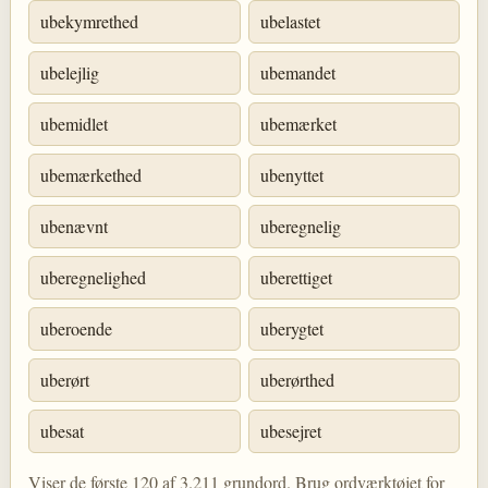
ubekymrethed
ubelastet
ubelejlig
ubemandet
ubemidlet
ubemærket
ubemærkethed
ubenyttet
ubenævnt
uberegnelig
uberegnelighed
uberettiget
uberoende
uberygtet
uberørt
uberørthed
ubesat
ubesejret
Viser de første 120 af 3.211 grundord. Brug ordværktøjet for