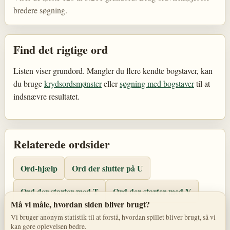
bredere søgning.
Find det rigtige ord
Listen viser grundord. Mangler du flere kendte bogstaver, kan
du bruge
krydsordsmønster
eller
søgning med bogstaver
til at
indsnævre resultatet.
Relaterede ordsider
Ord-hjælp
Ord der slutter på U
Ord der starter med T
Ord der starter med V
Må vi måle, hvordan siden bliver brugt?
Søg med bogstaver
Vi bruger anonym statistik til at forstå, hvordan spillet bliver brugt, så vi
kan gøre oplevelsen bedre.