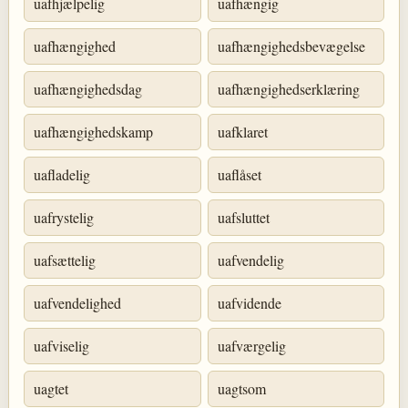
uafhjælpelig
uafhængig
uafhængighed
uafhængighedsbevægelse
uafhængighedsdag
uafhængighedserklæring
uafhængighedskamp
uafklaret
uafladelig
uaflåset
uafrystelig
uafsluttet
uafsættelig
uafvendelig
uafvendelighed
uafvidende
uafviselig
uafværgelig
uagtet
uagtsom