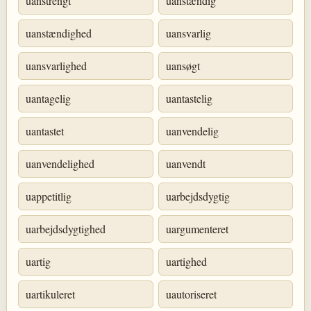
uanstrengt
uanstændig
uanstændighed
uansvarlig
uansvarlighed
uansøgt
uantagelig
uantastelig
uantastet
uanvendelig
uanvendelighed
uanvendt
uappetitlig
uarbejdsdygtig
uarbejdsdygtighed
uargumenteret
uartig
uartighed
uartikuleret
uautoriseret