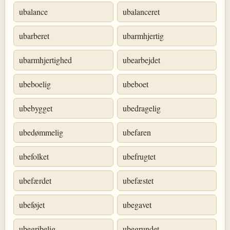
ubalance
ubalanceret
ubarberet
ubarmhjertig
ubarmhjertighed
ubearbejdet
ubeboelig
ubeboet
ubebygget
ubedragelig
ubedømmelig
ubefaren
ubefolket
ubefrugtet
ubefærdet
ubefæstet
ubeføjet
ubegavet
ubegribelig
ubegrundet