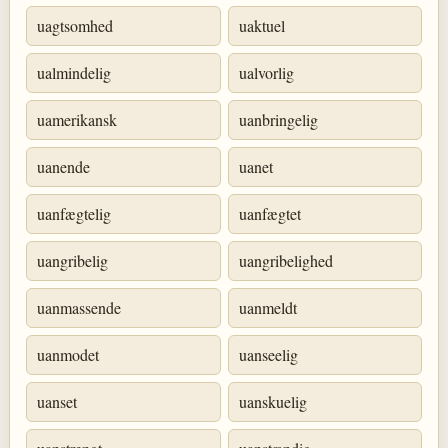
uagtsomhed
uaktuel
ualmindelig
ualvorlig
uamerikansk
uanbringelig
uanende
uanet
uanfægtelig
uanfægtet
uangribelig
uangribelighed
uanmassende
uanmeldt
uanmodet
uanseelig
uanset
uanskuelig