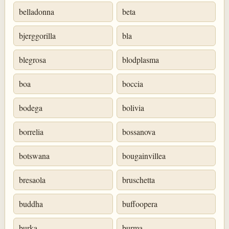
belladonna
beta
bjerggorilla
bla
blegrosa
blodplasma
boa
boccia
bodega
bolivia
borrelia
bossanova
botswana
bougainvillea
bresaola
bruschetta
buddha
buffoopera
burka
burma