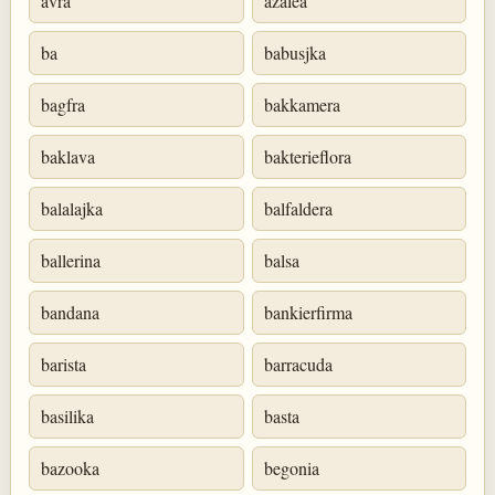
avra
azalea
ba
babusjka
bagfra
bakkamera
baklava
bakterieflora
balalajka
balfaldera
ballerina
balsa
bandana
bankierfirma
barista
barracuda
basilika
basta
bazooka
begonia