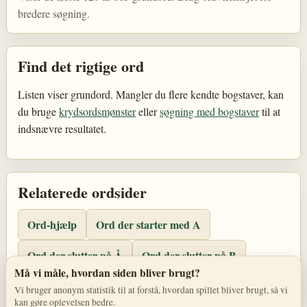
bredere søgning.
Find det rigtige ord
Listen viser grundord. Mangler du flere kendte bogstaver, kan
du bruge
krydsordsmønster
eller
søgning med bogstaver
til at
indsnævre resultatet.
Relaterede ordsider
Ord-hjælp
Ord der starter med A
Ord der slutter på Å
Ord der slutter på B
Må vi måle, hvordan siden bliver brugt?
Søg med bogstaver
Vi bruger anonym statistik til at forstå, hvordan spillet bliver brugt, så vi
kan gøre oplevelsen bedre.