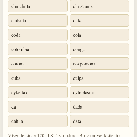
chinchilla
christiania
ciabatta
cirka
coda
cola
colombia
conga
corona
coxpomona
cuba
culpa
cykeltaxa
cytoplasma
da
dada
dahlia
data
Viser de første 120 af 815 grundord. Brug ordværktøjet for