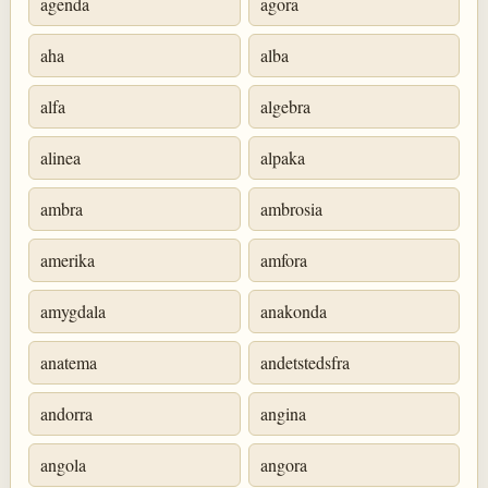
agenda
agora
aha
alba
alfa
algebra
alinea
alpaka
ambra
ambrosia
amerika
amfora
amygdala
anakonda
anatema
andetstedsfra
andorra
angina
angola
angora