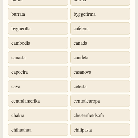
burrata
byggefirma
byguerilla
cafeteria
cambodia
canada
canasta
candela
capoeira
casanova
cava
celesta
centralamerika
centraleuropa
chakra
chesterfieldsofa
chihuahua
chilipasta