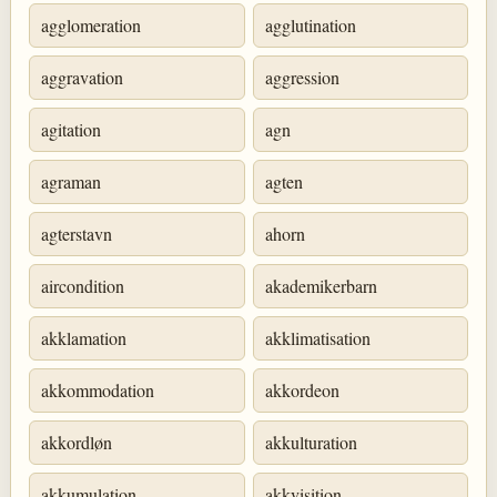
agglomeration
agglutination
aggravation
aggression
agitation
agn
agraman
agten
agterstavn
ahorn
aircondition
akademikerbarn
akklamation
akklimatisation
akkommodation
akkordeon
akkordløn
akkulturation
akkumulation
akkvisition