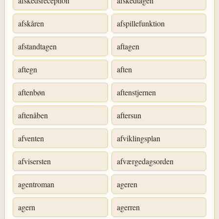
afskedsreception
afskedtagen
afskåren
afspillefunktion
afstandtagen
aftagen
aftegn
aften
aftenbøn
aftenstjernen
aftenåben
aftersun
afventen
afviklingsplan
afvisersten
afværgedagsorden
agentroman
ageren
agern
agerren