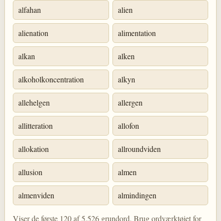
alfahan
alien
alienation
alimentation
alkan
alken
alkoholkoncentration
alkyn
allehelgen
allergen
allitteration
allofon
allokation
allroundviden
allusion
almen
almenviden
almindingen
Viser de første 120 af 5.526 grundord. Brug ordværktøjet for