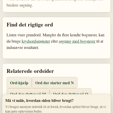
bredere søgning.
Find det rigtige ord
Listen viser grundord. Mangler du flere kendte bogstaver, kan
du bruge
krydsordsmønster
eller
søgning med bogstaver
til at
indsnævre resultatet.
Relaterede ordsider
Ord-hjælp
Ord der starter med N
Ord der slutter på M
Ord der slutter på O
Må vi måle, hvordan siden bliver brugt?
Søg med bogstaver
Vi bruger anonym statistik til at forstå, hvordan spillet bliver brugt, så vi
kan gøre oplevelsen bedre.