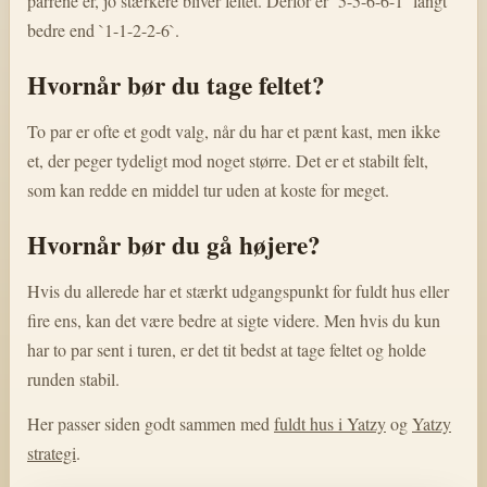
parrene er, jo stærkere bliver feltet. Derfor er `5-5-6-6-1` langt
bedre end `1-1-2-2-6`.
Hvornår bør du tage feltet?
To par er ofte et godt valg, når du har et pænt kast, men ikke
et, der peger tydeligt mod noget større. Det er et stabilt felt,
som kan redde en middel tur uden at koste for meget.
Hvornår bør du gå højere?
Hvis du allerede har et stærkt udgangspunkt for fuldt hus eller
fire ens, kan det være bedre at sigte videre. Men hvis du kun
har to par sent i turen, er det tit bedst at tage feltet og holde
runden stabil.
Her passer siden godt sammen med
fuldt hus i Yatzy
og
Yatzy
strategi
.