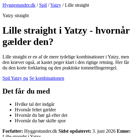
Hyggestunder.dk
/
Spil
/
Yatzy
/
Lille straight
Yatzy straight
Lille straight i Yatzy - hvornår
gælder den?
Lille straight er en af de mere tydelige kombinationer i Yatzy, men
den kræver også, at kastet peger klart i den rigtige retning. Her får
du den korte forklaring og den praktiske tommelfingerregel.
Spil Yatzy nu
Se kombinationen
Det får du med
Hvilke tal der indgår
Hvornår feltet gælder
Hvornår du bør gå efter det
Hvornår du bør skifte spor
Forfatter:
Hyggestunder.dk
Sidst opdateret:
3. juni 2026
Emne:
Lille straight i Yatzy