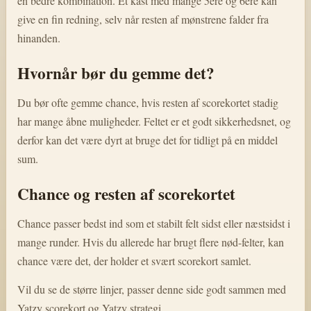
en bedre kombination. Et kast med mange 5ere og 6ere kan
give en fin redning, selv når resten af mønstrene falder fra
hinanden.
Hvornår bør du gemme det?
Du bør ofte gemme chance, hvis resten af scorekortet stadig
har mange åbne muligheder. Feltet er et godt sikkerhedsnet, og
derfor kan det være dyrt at bruge det for tidligt på en middel
sum.
Chance og resten af scorekortet
Chance passer bedst ind som et stabilt felt sidst eller næstsidst i
mange runder. Hvis du allerede har brugt flere nød-felter, kan
chance være det, der holder et svært scorekort samlet.
Vil du se de større linjer, passer denne side godt sammen med
Yatzy scorekort
og
Yatzy strategi
.