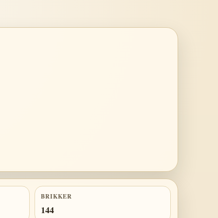
BRIKKER
144