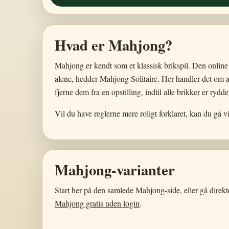
Hvad er Mahjong?
Mahjong er kendt som et klassisk brikspil. Den online 
alene, hedder Mahjong Solitaire. Her handler det om 
fjerne dem fra en opstilling, indtil alle brikker er rydde
Vil du have reglerne mere roligt forklaret, kan du gå vi
Mahjong-varianter
Start her på den samlede Mahjong-side, eller gå direkt
Mahjong gratis uden login
.