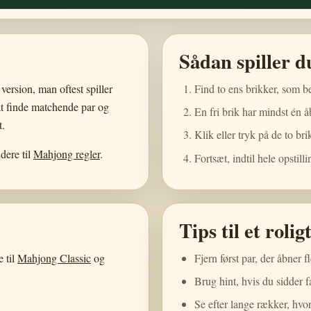
Sådan spiller 
version, man oftest spiller
Find to ens brikker, som be
at finde matchende par og
En fri brik har mindst én 
t.
Klik eller tryk på de to bri
dere til
Mahjong regler
.
Fortsæt, indtil hele opstilli
Tips til et roligt
e til
Mahjong Classic
og
Fjern først par, der åbner f
Brug hint, hvis du sidder fa
Se efter lange rækker, hvor