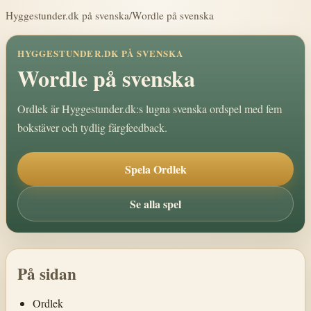
Hyggestunder.dk på svenska
/
Wordle på svenska
HYGGESTUNDER.DK PÅ SVENSKA
Wordle på svenska
Ordlek är Hyggestunder.dk:s lugna svenska ordspel med fem
bokstäver och tydlig färgfeedback.
Spela Ordlek
Se alla spel
På sidan
Ordlek