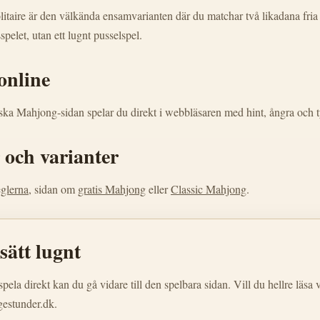
taire är den välkända ensamvarianten där du matchar två likadana fria 
spelet, utan ett lugnt pusselspel.
online
ka Mahjong-sidan spelar du direkt i webbläsaren med hint, ångra och ty
 och varianter
eglerna
, sidan om
gratis Mahjong
eller
Classic Mahjong
.
sätt lugnt
spela direkt kan du gå vidare till den spelbara sidan. Vill du hellre läs
estunder.dk.