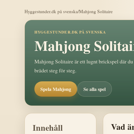
Hyggestunder.dk på svenska
/
Mahjong Solitaire
HYGGESTUNDER.DK PÅ SVENSKA
Mahjong Solitai
Mahjong Solitaire är ett lugnt brickspel där du
brädet steg för steg.
Spela Mahjong
Se alla spel
Vad är
Innehåll