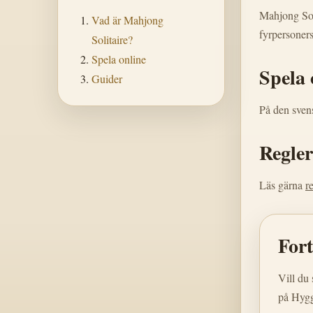
Mahjong Soli
Vad är Mahjong
fyrpersoners
Solitaire?
Spela online
Spela 
Guider
På den svens
Regler
Läs gärna
r
Fort
Vill du 
på Hygg