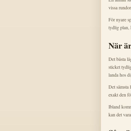
vissa rundor
För nyare s
tydlig plan,
När är
Det bästa lä
sticket tydl
landa hos di
Det sämsta l
exakt den fö
Ibland komme
kan det vara 