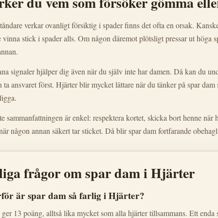
rker du vem som försöker gömma elle
åndare verkar ovanligt försiktig i spader finns det ofta en orsak. Kansk
e vinna stick i spader alls. Om någon däremot plötsligt pressar ut höga 
annan.
ana signaler hjälper dig även när du själv inte har damen. Då kan du undvi
ta ansvaret först. Hjärter blir mycket lättare när du tänker på spar dam
ligga.
e sammanfattningen är enkel: respektera kortet, skicka bort henne när 
när någon annan säkert tar sticket. Då blir spar dam fortfarande obehag
iga frågor om spar dam i Hjärter
för är spar dam så farlig i Hjärter?
ger 13 poäng, alltså lika mycket som alla hjärter tillsammans. Ett enda s