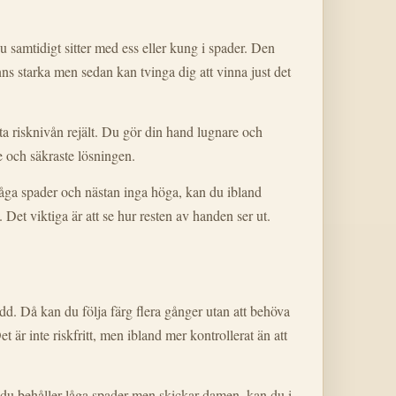
 du samtidigt sitter med ess eller kung i spader. Den
nns starka men sedan kan tvinga dig att vinna just det
 risknivån rejält. Du gör din hand lugnare och
e och säkraste lösningen.
låga spader och nästan inga höga, kan du ibland
 Det viktiga är att se hur resten av handen ser ut.
dd. Då kan du följa färg flera gånger utan att behöva
 är inte riskfritt, men ibland mer kontrollerat än att
m du behåller låga spader men skickar damen, kan du i