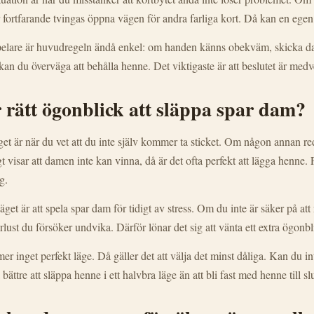
 fortfarande tvingas öppna vägen för andra farliga kort. Då kan en egen p
pelare är huvudregeln ändå enkel: om handen känns obekväm, skicka da
 kan du överväga att behålla henne. Det viktigaste är att beslutet är medv
 rätt ögonblick att släppa spar dam?
get är när du vet att du inte själv kommer ta sticket. Om någon annan red
igt visar att damen inte kan vinna, då är det ofta perfekt att lägga henne.
g.
äget är att spela spar dam för tidigt av stress. Om du inte är säker på att 
rlust du försöker undvika. Därför lönar det sig att vänta ett extra ögonbl
r inget perfekt läge. Då gäller det att välja det minst dåliga. Kan du in
bättre att släppa henne i ett halvbra läge än att bli fast med henne till s