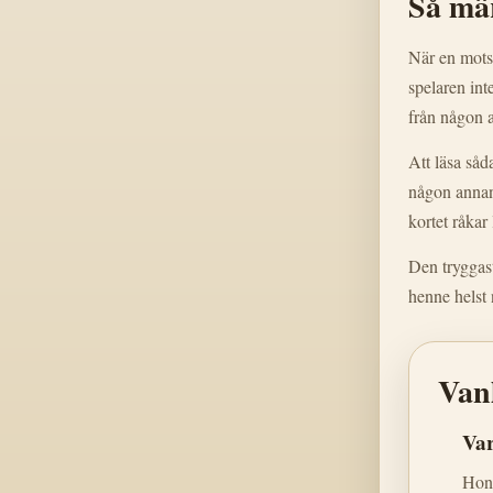
Så mä
När en motst
spelaren int
från någon 
Att läsa såd
någon annan 
kortet råkar 
Den tryggast
henne helst 
Vanl
Var
Hon 