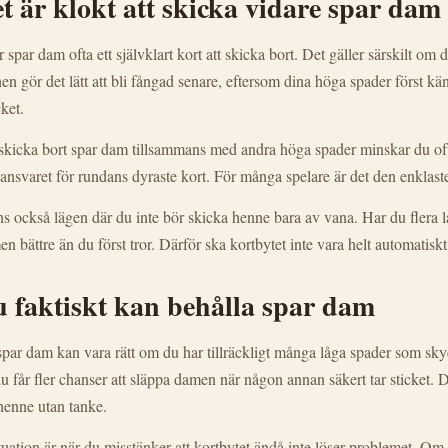
t är klokt att skicka vidare spar dam
är spar dam ofta ett självklart kort att skicka bort. Det gäller särskilt om
n gör det lätt att bli fångad senare, eftersom dina höga spader först kä
cket.
kicka bort spar dam tillsammans med andra höga spader minskar du ofta
 ansvaret för rundans dyraste kort. För många spelare är det den enklast
s också lägen där du inte bör skicka henne bara av vana. Har du flera 
bättre än du först tror. Därför ska kortbytet inte vara helt automatiskt.
 faktiskt kan behålla spar dam
spar dam kan vara rätt om du har tillräckligt många låga spader som sky
u får fler chanser att släppa damen när någon annan säkert tar sticket. Det
henne utan tanke.
uation är när du misstänker att kortbytet ändå inte löser problemet. O