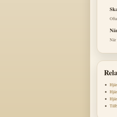
Ska
Ofta
När
När 
Rel
Hjär
Hjär
Hjär
Tillb