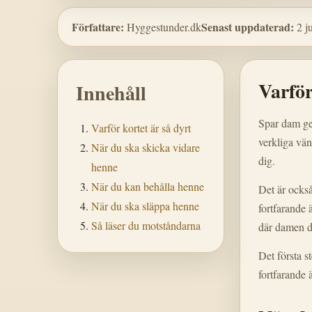
Författare:
Senast uppdaterad:
Hyggestunder.dk
2 j
Varför
Innehåll
Spar dam ger
Varför kortet är så dyrt
verkliga vä
När du ska skicka vidare
dig.
henne
När du kan behålla henne
Det är också
När du ska släppa henne
fortfarande 
Så läser du motståndarna
där damen d
Det första s
fortfarande 