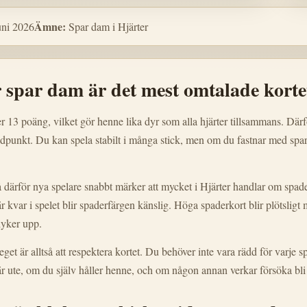
Ämne:
uni 2026
Spar dam i Hjärter
 spar dam är det mest omtalade kortet
 13 poäng, vilket gör henne lika dyr som alla hjärter tillsammans. Därf
ndpunkt. Du kan spela stabilt i många stick, men om du fastnar med spa
 därför nya spelare snabbt märker att mycket i Hjärter handlar om spade
är kvar i spelet blir spaderfärgen känslig. Höga spaderkort blir plötsligt 
yker upp.
teget är alltså att respektera kortet. Du behöver inte vara rädd för varj
är ute, om du själv håller henne, och om någon annan verkar försöka bl