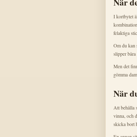
När de
I kortbytet 
kombinatione
felaktiga sti
Om du kan s
slipper bära
Men det finn
gömma damen 
När du
Att behålla 
vinna, och d
skicka bort 
En annan sit