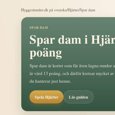
Hyggestunder.dk på svenska
/
Hjärter
/
Spar dam
SPAR DAM
Spar dam i Hjär
poäng
Spar dam är kortet som får även lugna rundor a
är värd 13 poäng, och därför kretsar mycket av 
du hanterar just henne.
Spela Hjärter
Läs guiden